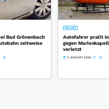
POLIZEI
 bei Bad Grönenbach
Autofahrer prallt i
Autobahn zeitweise
gegen Marienkapel
verletzt
7. AUGUST 2026
today