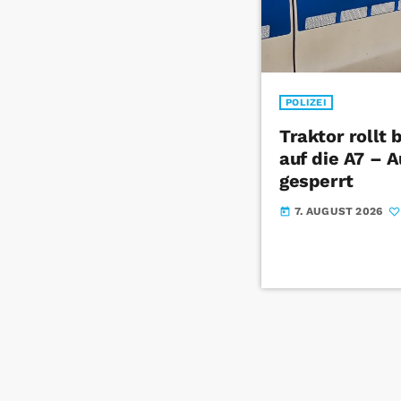
POLIZEI
Traktor rollt
auf die A7 – 
gesperrt
7. AUGUST 2026
today