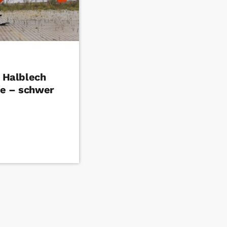
n Halblech
le – schwer