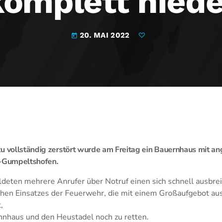
komplett niede
20. MAI 2022
today
zu vollständig zerstört wurde am Freitag ein Bauernhaus mit 
y-Gumpeltshofen.
eten mehrere Anrufer über Notruf einen sich schnell ausbr
schen Einsatzes der Feuerwehr, die mit einem Großaufgebot aus
,
nhaus und den Heustadel noch zu retten.