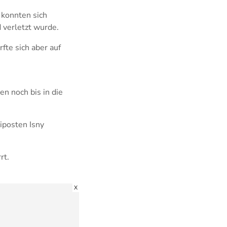
 konnten sich
 verletzt wurde.
fte sich aber auf
n noch bis in die
eiposten Isny
rt.
X