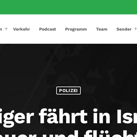
n
Verkehr
Podcast
Programm
Team
Sender
POLIZEI
ger fährt in I