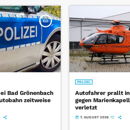
insert_link
POLIZEI
 bei Bad Grönenbach
Autofahrer prallt i
Autobahn zeitweise
gegen Marienkapel
verletzt
7. AUGUST 2026
today