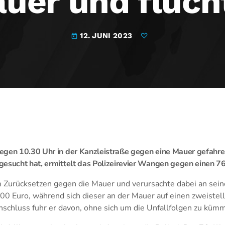
uer und flüch
12. JUNI 2023
today
egen 10.30 Uhr in der Kanzleistraße gegen eine Mauer gefahren
esucht hat, ermittelt das Polizeirevier Wangen gegen einen 76
m Zurücksetzen gegen die Mauer und verursachte dabei an sei
00 Euro, während sich dieser an der Mauer auf einen zweistel
nschluss fuhr er davon, ohne sich um die Unfallfolgen zu küm