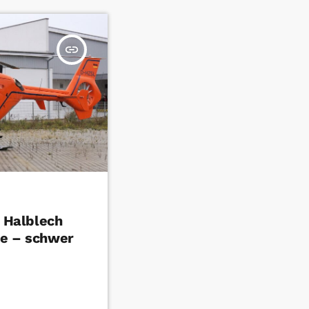
insert_link
n Halblech
le – schwer