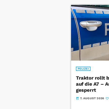
POLIZEI
Traktor rollt
auf die A7 – 
gesperrt
7. AUGUST 2026
today