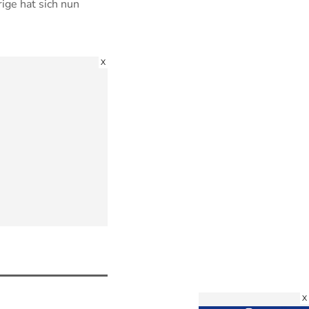
ige hat sich nun
X
X