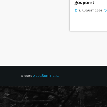
gesperrt
7. AUGUST 2026
today
© 2026
ALLGÄUHIT E.K.