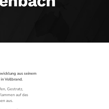
nenbach
twicklung aus seinem
 in Vollbrand.
en, Gestratz,
Flammen auf das
en aus.