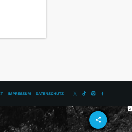
KT
IMPRESSUM
DATENSCHUTZ
X
share
email