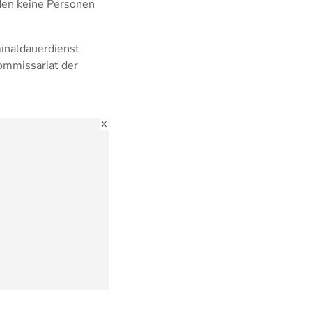
den keine Personen
minaldauerdienst
ommissariat der
X