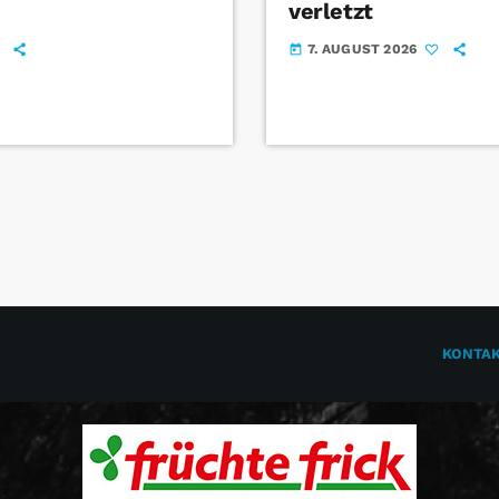
verletzt
7. AUGUST 2026
today
KONTA