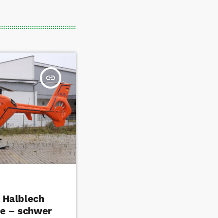
insert_link
n Halblech
le – schwer