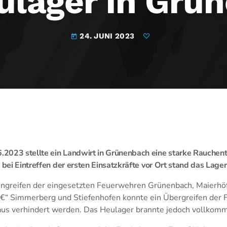
ulager in Grü
24. JUNI 2023
today
2023 stellte ein Landwirt in Grünenbach eine starke Rauchen
 bei Eintreffen der ersten Einsatzkräfte vor Ort stand das Lager
ingreifen der eingesetzten Feuerwehren Grünenbach, Maierhöf
€“ Simmerberg und Stiefenhofen konnte ein Übergreifen der 
s verhindert werden. Das Heulager brannte jedoch vollkomm