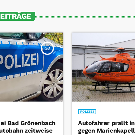
BEITRÄGE
insert_link
POLIZEI
 bei Bad Grönenbach
Autofahrer prallt i
Autobahn zeitweise
gegen Marienkapel