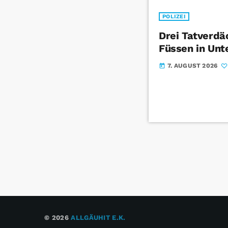
POLIZEI
Drei Tatverdä
Füssen in Unt
7. AUGUST 2026
today
© 2026
ALLGÄUHIT E.K.