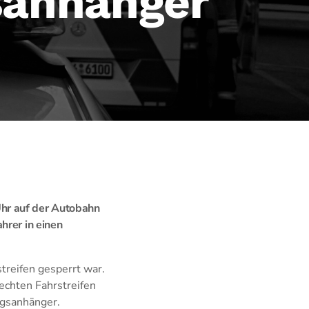
sanhänger
hr auf der Autobahn
hrer in einen
treifen gesperrt war.
echten Fahrstreifen
ngsanhänger.