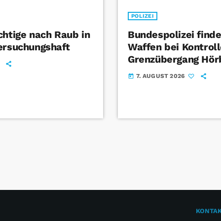
POLIZEI
chtige nach Raub in
Bundespolizei find
ersuchungshaft
Waffen bei Kontrol
Grenzübergang Hör
7. AUGUST 2026
today
KONTA