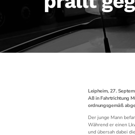
prallt g
Leipheim, 27. Septem
A8 in Fahrtrichtung M
ordnungsgemäß abges
Der junge Mann befand
Während er einen Lkw
und übersah dabei die