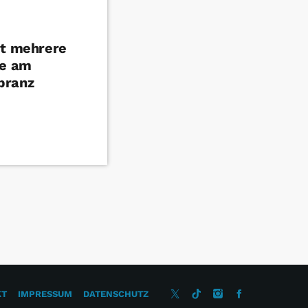
et mehrere
le am
branz
KT
IMPRESSUM
DATENSCHUTZ