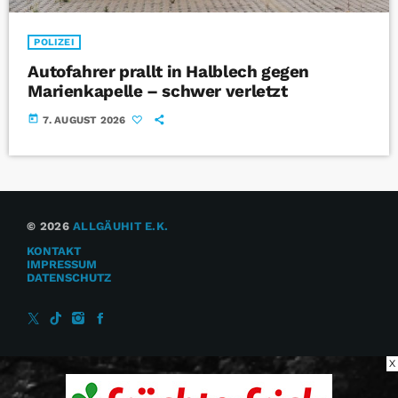
POLIZEI
Autofahrer prallt in Halblech gegen
Marienkapelle – schwer verletzt
today
7. AUGUST 2026
© 2026
ALLGÄUHIT E.K.
KONTAKT
IMPRESSUM
DATENSCHUTZ
X