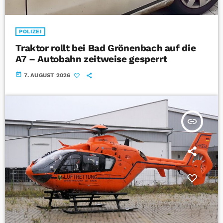
POLIZEI
Traktor rollt bei Bad Grönenbach auf die
A7 – Autobahn zeitweise gesperrt
today
7. AUGUST 2026
insert_link