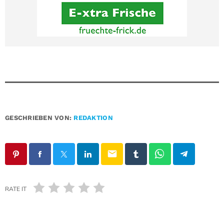
GESCHRIEBEN VON:
REDAKTION
email
RATE IT