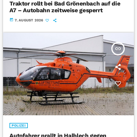
Traktor rollt bei Bad Grönenbach auf die
A7 – Autobahn zeitweise gesperrt
today
7. AUGUST 2026
insert_link
POLIZEI
Autofahrer prallt in Halblech gegen