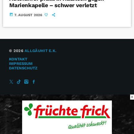
Marienkapelle – schwer verletzt
today
7. AUGUST 2026
© 2026
ALLGÄUHIT E.K.
KONTAKT
IMPRESSUM
DATENSCHUTZ
X