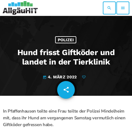
search
menu
POLIZEI
Hund frisst Giftköder und
landet in der Tierklinik
4. MÄRZ 2022
today
share
email
In Pfaffenhausen teilte eine Frau teilte der Polizei Mindelheim
mit, dass ihr Hund am vergangenen Samstag vermutlich einen
Giftköder gefressen habe.