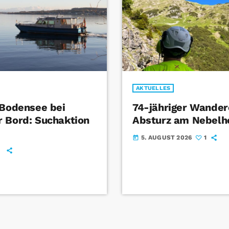
AKTUELLES
 Bodensee bei
74-jähriger Wandere
 Bord: Suchaktion
Absturz am Nebelh
5. AUGUST 2026
1
today