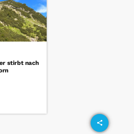
r stirbt nach
orn
share
email