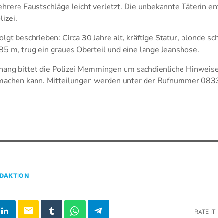
rere Faustschläge leicht verletzt. Die unbekannte Täterin ent
izei.
olgt beschrieben: Circa 30 Jahre alt, kräftige Statur, blonde s
1,85 m, trug ein graues Oberteil und eine lange Jeanshose.
ang bittet die Polizei Memmingen um sachdienliche Hinweise
 machen kann. Mitteilungen werden unter der Rufnummer 08
DAKTION
email
RATE IT