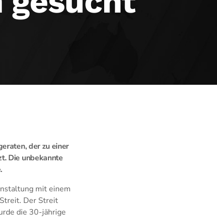
n gesucht
eraten, der zu einer
zt. Die unbekannte
.
anstaltung mit einem
treit. Der Streit
urde die 30-jährige