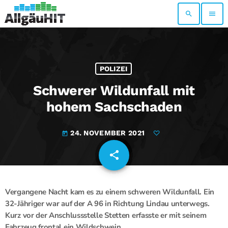
search
menu
POLIZEI
Schwerer Wildunfall mit
hohem Sachschaden
24. NOVEMBER 2021
today
share
email
Vergangene Nacht kam es zu einem schweren Wildunfall. Ein
32-Jähriger war auf der A 96 in Richtung Lindau unterwegs.
Kurz vor der Anschlussstelle Stetten erfasste er mit seinem
Fahrzeug frontal ein Wildschwein.