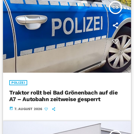
insert_link
POLIZEI
Traktor rollt bei Bad Grönenbach auf die
A7 – Autobahn zeitweise gesperrt
today
7. AUGUST 2026