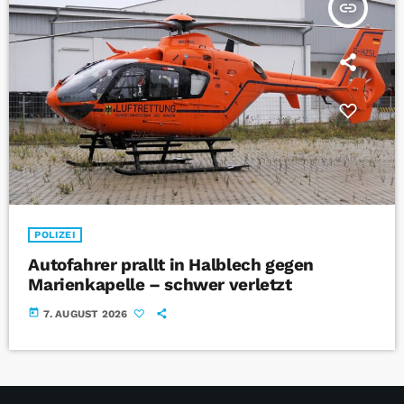
insert_link
POLIZEI
Autofahrer prallt in Halblech gegen
Marienkapelle – schwer verletzt
today
7. AUGUST 2026