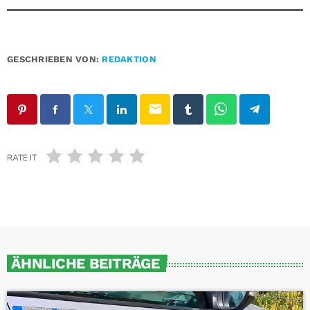
GESCHRIEBEN VON:
REDAKTION
email
RATE IT
ÄHNLICHE BEITRÄGE