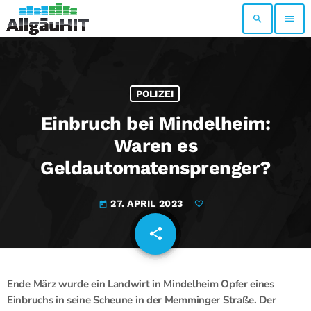
search
menu
POLIZEI
Einbruch bei Mindelheim:
Waren es
Geldautomatensprenger?
27. APRIL 2023
today
share
email
Ende März wurde ein Landwirt in Mindelheim Opfer eines
Einbruchs in seine Scheune in der Memminger Straße. Der