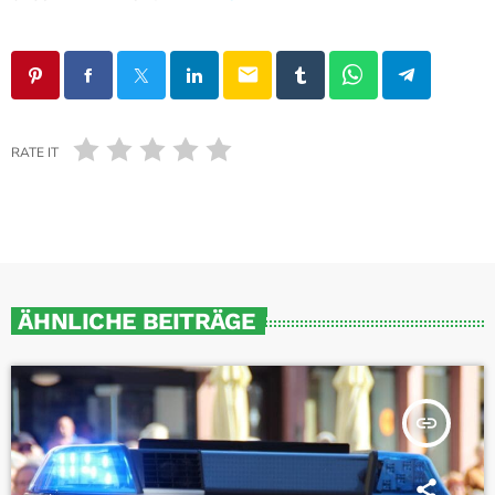
email
RATE IT
ÄHNLICHE BEITRÄGE
insert_link