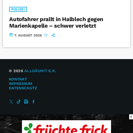
POLIZEI
Autofahrer prallt in Halblech gegen
Marienkapelle – schwer verletzt
today
7. AUGUST 2026
© 2026
ALLGÄUHIT E.K.
KONTAKT
IMPRESSUM
DATENSCHUTZ
X