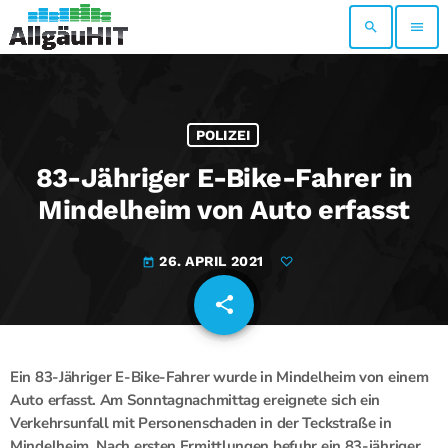
search
menu
POLIZEI
83-Jähriger E-Bike-Fahrer in
Mindelheim von Auto erfasst
26. APRIL 2021
today
share
email
Ein 83-Jähriger E-Bike-Fahrer wurde in Mindelheim von einem
Auto erfasst. Am Sonntagnachmittag ereignete sich ein
Verkehrsunfall mit Personenschaden in der Teckstraße in
Mindelheim. Nach ersten Ermittlungen befuhr ein 83-jähriger