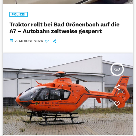
POLIZEI
Traktor rollt bei Bad Grönenbach auf die
A7 – Autobahn zeitweise gesperrt
today
7. AUGUST 2026
insert_link