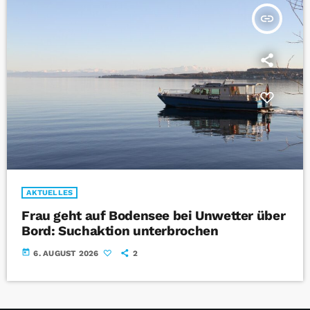
insert_link
AKTUELLES
Frau geht auf Bodensee bei Unwetter über
Bord: Suchaktion unterbrochen
today
6. AUGUST 2026
2