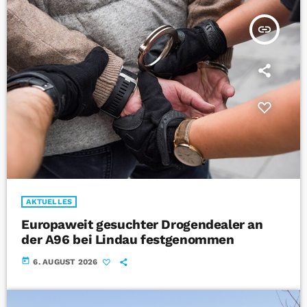
insert_link
AKTUELLES
Europaweit gesuchter Drogendealer an
der A96 bei Lindau festgenommen
today
6. AUGUST 2026