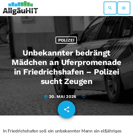
search
menu
POLIZEI
Unbekannter bedrängt
Mädchen an Uferpromenade
in Friedrichshafen – Polizei
sucht Zeugen
20. MAI 2026
today
share
email
In
Friedrichshafen
soll ein unbekannter Mann ein elfjähriges