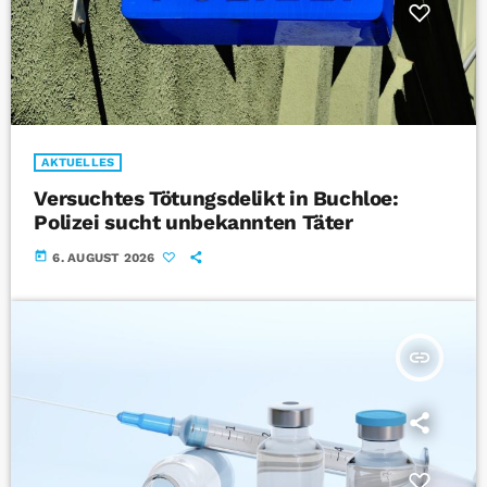
AKTUELLES
Versuchtes Tötungsdelikt in Buchloe:
Polizei sucht unbekannten Täter
today
6. AUGUST 2026
insert_link