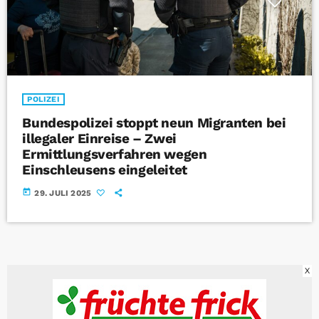
POLIZEI
Bundespolizei stoppt neun Migranten bei
illegaler Einreise – Zwei
Ermittlungsverfahren wegen
Einschleusens eingeleitet
today
29. JULI 2025
X