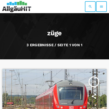
search
menu
züge
3 ERGEBNISSE / SEITE 1 VON 1
insert_link