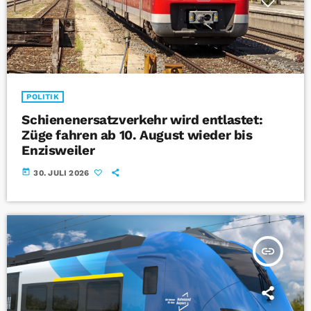
POLITIK
Schienenersatzverkehr wird entlastet:
Züge fahren ab 10. August wieder bis
Enzisweiler
today
30. JULI 2026
insert_link