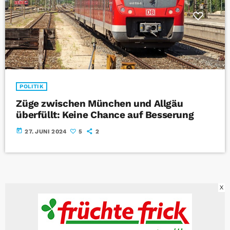
POLITIK
Züge zwischen München und Allgäu
überfüllt: Keine Chance auf Besserung
today
27. JUNI 2024
5
2
X