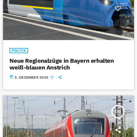
POLITIK
Neue Regionalzüge in Bayern erhalten
weiß-blauen Anstrich
today
5. DEZEMBER 2025
insert_link