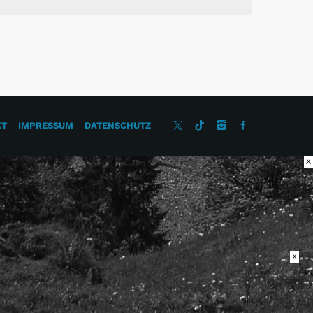
KT
IMPRESSUM
DATENSCHUTZ
X
X