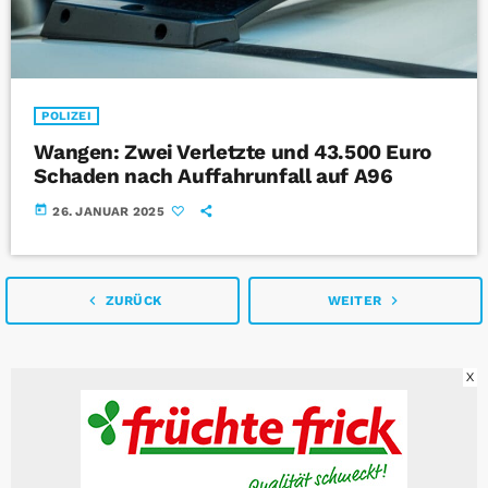
POLIZEI
Wangen: Zwei Verletzte und 43.500 Euro
Schaden nach Auffahrunfall auf A96
today
26. JANUAR 2025
navigate_before
navigate_next
ZURÜCK
WEITER
X