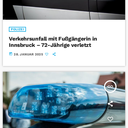
POLIZEI
Verkehrsunfall mit Fußgängerin in
Innsbruck – 72-Jährige verletzt
today
28. JANUAR 2025
insert_link