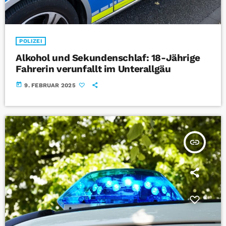
POLIZEI
Alkohol und Sekundenschlaf: 18-Jährige
Fahrerin verunfallt im Unterallgäu
today
9. FEBRUAR 2025
insert_link