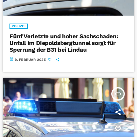
POLIZEI
Fünf Verletzte und hoher Sachschaden:
Unfall im Diepoldsbergtunnel sorgt für
Sperrung der B31 bei Lindau
today
9. FEBRUAR 2025
insert_link