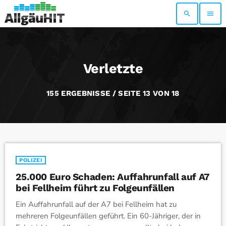
search
menu
Verletzte
155 ERGEBNISSE / SEITE 13 VON 18
POLIZEI
25.000 Euro Schaden: Auffahrunfall auf A7
bei Fellheim führt zu Folgeunfällen
Ein Auffahrunfall auf der A7 bei Fellheim hat zu
mehreren Folgeunfällen geführt. Ein 60-Jähriger, der in