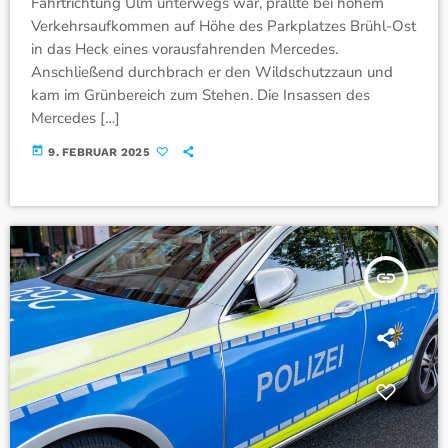
Fahrtrichtung Ulm unterwegs war, prallte bei hohem
Verkehrsaufkommen auf Höhe des Parkplatzes Brühl-Ost
in das Heck eines vorausfahrenden Mercedes.
Anschließend durchbrach er den Wildschutzzaun und
kam im Grünbereich zum Stehen. Die Insassen des
Mercedes […]
today
9. FEBRUAR 2025
insert_link