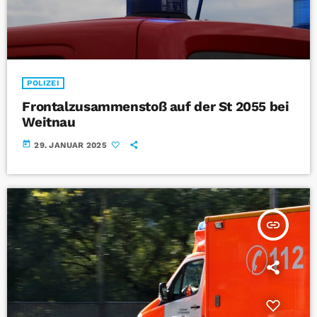
POLIZEI
Frontalzusammenstoß auf der St 2055 bei
Weitnau
today
29. JANUAR 2025
insert_link