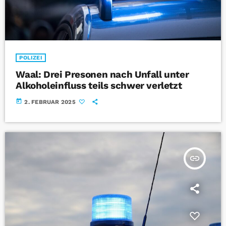
POLIZEI
Waal: Drei Presonen nach Unfall unter
Alkoholeinfluss teils schwer verletzt
today
2. FEBRUAR 2025
insert_link