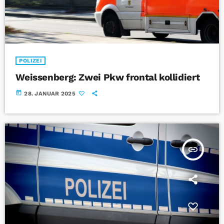
POLIZEI
Weissenberg: Zwei Pkw frontal kollidiert
today
28. JANUAR 2025
insert_link