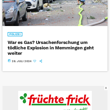
POLIZEI
War es Gas? Ursachenforschung um
tödliche Explosion in Memmingen geht
weiter
today
28. JULI 2024
X