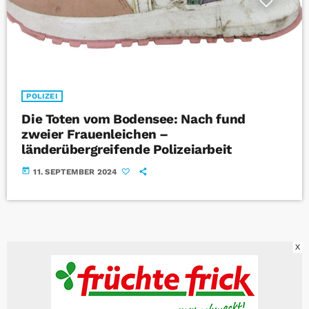
POLIZEI
Die Toten vom Bodensee: Nach fund
zweier Frauenleichen –
länderübergreifende Polizeiarbeit
today
11. SEPTEMBER 2024
X