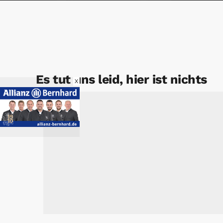
Es tut uns leid, hier ist nichts
X