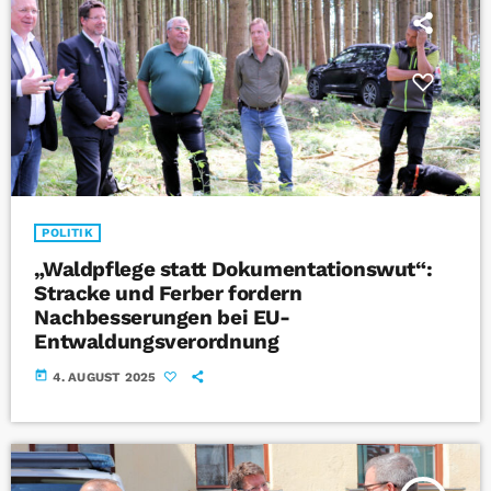
POLITIK
„Waldpflege statt Dokumentationswut“:
Stracke und Ferber fordern
Nachbesserungen bei EU-
Entwaldungsverordnung
today
4. AUGUST 2025