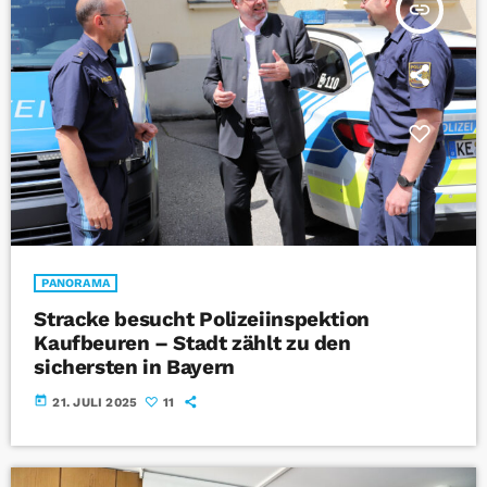
insert_link
PANORAMA
Stracke besucht Polizeiinspektion
Kaufbeuren – Stadt zählt zu den
sichersten in Bayern
today
21. JULI 2025
11