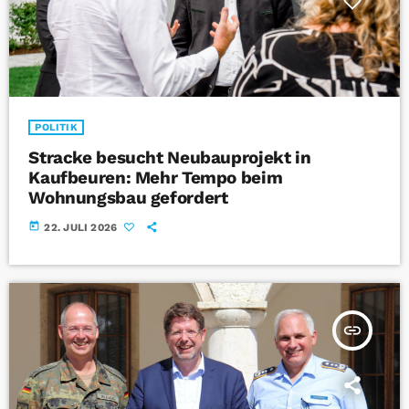
POLITIK
Stracke besucht Neubauprojekt in
Kaufbeuren: Mehr Tempo beim
Wohnungsbau gefordert
today
22. JULI 2026
insert_link