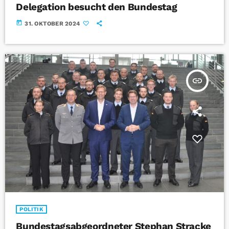
Delegation besucht den Bundestag
today
31. OKTOBER 2024
insert_link
POLITIK
Bundestagsabgeordneter Stephan Stracke