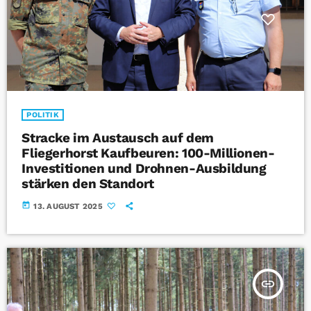
POLITIK
Stracke im Austausch auf dem
Fliegerhorst Kaufbeuren: 100-Millionen-
Investitionen und Drohnen-Ausbildung
stärken den Standort
today
13. AUGUST 2025
insert_link