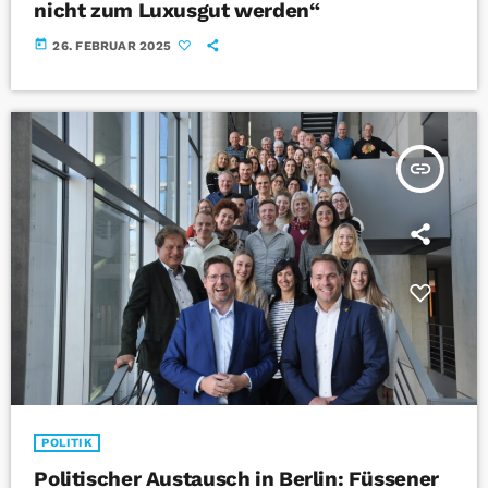
nicht zum Luxusgut werden“
today
26. FEBRUAR 2025
insert_link
POLITIK
Politischer Austausch in Berlin: Füssener