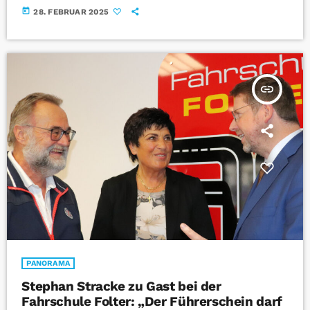
today
28. FEBRUAR 2025
insert_link
PANORAMA
Stephan Stracke zu Gast bei der
Fahrschule Folter: „Der Führerschein darf