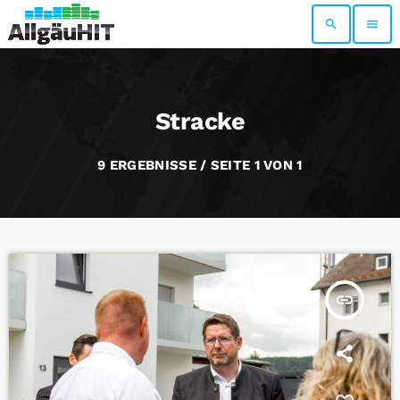
search
menu
Stracke
9 ERGEBNISSE / SEITE 1 VON 1
insert_link