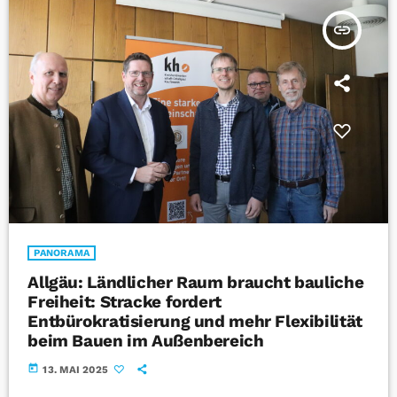
insert_link
PANORAMA
Allgäu: Ländlicher Raum braucht bauliche
Freiheit: Stracke fordert
Entbürokratisierung und mehr Flexibilität
beim Bauen im Außenbereich
today
13. MAI 2025