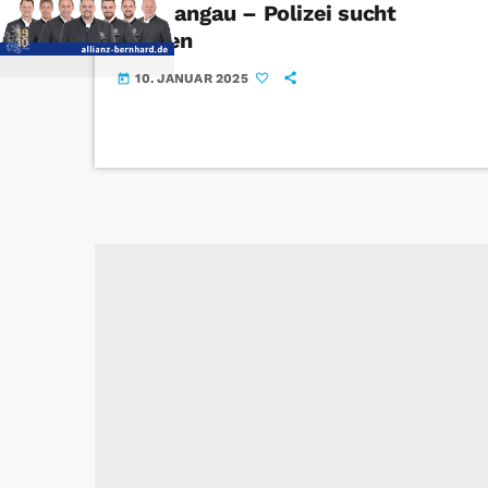
Schwangau – Polizei sucht
Zeugen
10. JANUAR 2025
today