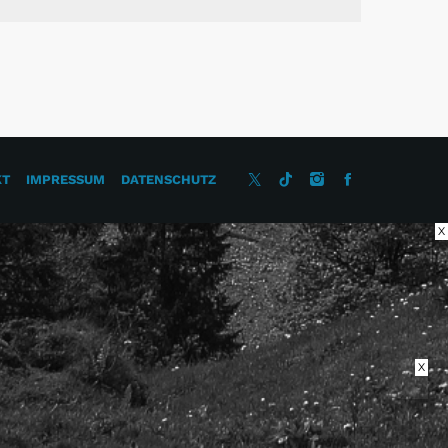
KT
IMPRESSUM
DATENSCHUTZ
X
X