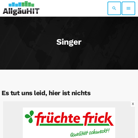
search
menu
Singer
Es tut uns leid, hier ist nichts
X