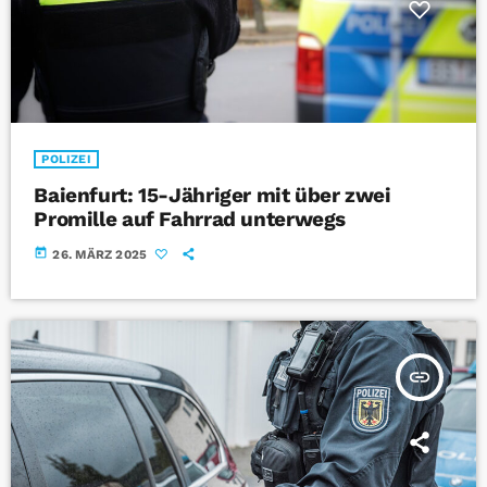
POLIZEI
Baienfurt: 15-Jähriger mit über zwei
Promille auf Fahrrad unterwegs
today
26. MÄRZ 2025
insert_link