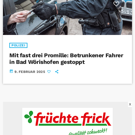
POLIZEI
Mit fast drei Promille: Betrunkener Fahrer
in Bad Wörishofen gestoppt
today
9. FEBRUAR 2025
X