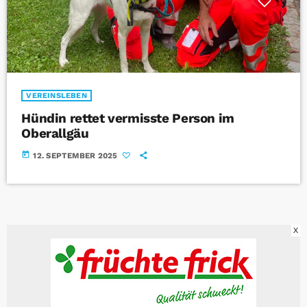
VEREINSLEBEN
Hündin rettet vermisste Person im
Oberallgäu
today
12. SEPTEMBER 2025
X