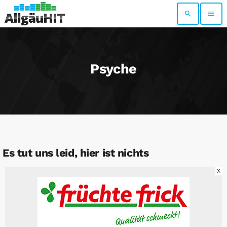
search
menu
Psyche
Es tut uns leid, hier ist nichts
X