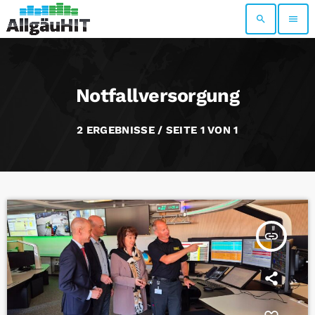
search
menu
Notfallversorgung
2 ERGEBNISSE / SEITE 1 VON 1
insert_link