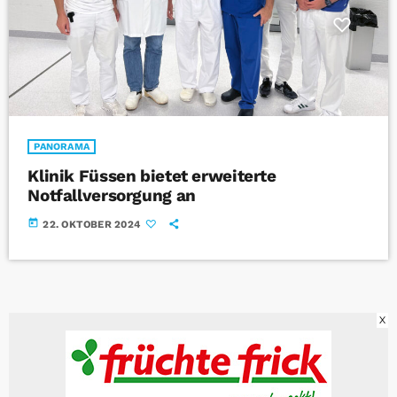
PANORAMA
Klinik Füssen bietet erweiterte
Notfallversorgung an
today
22. OKTOBER 2024
X