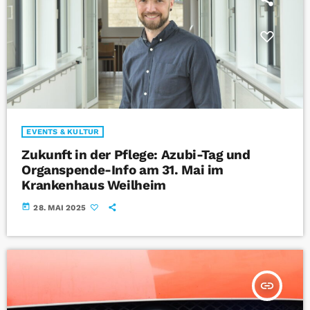
EVENTS & KULTUR
Zukunft in der Pflege: Azubi-Tag und
Organspende-Info am 31. Mai im
Krankenhaus Weilheim
today
28. MAI 2025
insert_link