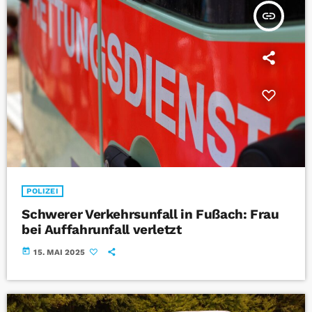
insert_link
POLIZEI
Schwerer Verkehrsunfall in Fußach: Frau
bei Auffahrunfall verletzt
today
15. MAI 2025