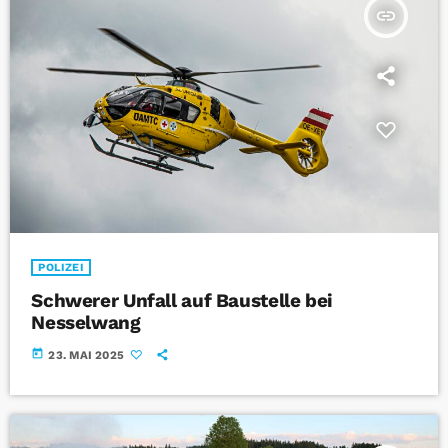
insert_link
POLIZEI
Schwerer Unfall auf Baustelle bei
Nesselwang
today
23. MAI 2025