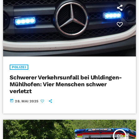
POLIZEI
Schwerer Verkehrsunfall bei Uhldingen-
Mühlhofen: Vier Menschen schwer
verletzt
today
28. MAI 2025
insert_link