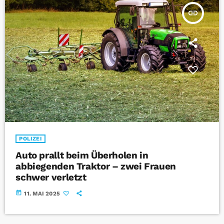
insert_link
POLIZEI
Auto prallt beim Überholen in
abbiegenden Traktor – zwei Frauen
schwer verletzt
today
11. MAI 2025