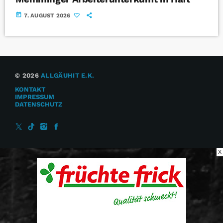
today
7. AUGUST 2026
© 2026
ALLGÄUHIT E.K.
KONTAKT
IMPRESSUM
DATENSCHUTZ
X