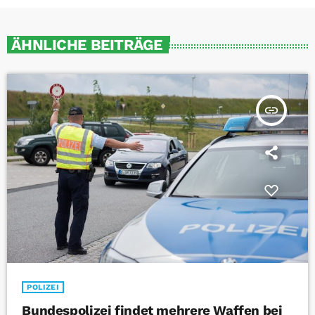
ÄHNLICHE BEITRÄGE
insert_link
POLIZEI
Bundespolizei findet mehrere Waffen bei