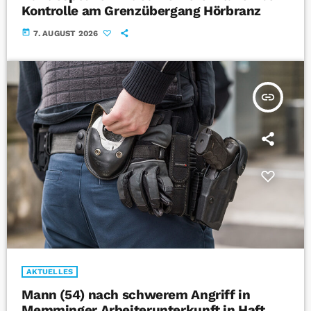
Kontrolle am Grenzübergang Hörbranz
today
7. AUGUST 2026
insert_link
AKTUELLES
Mann (54) nach schwerem Angriff in
Memminger Arbeiterunterkunft in Haft