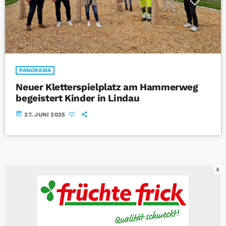
PANORAMA
Neuer Kletterspielplatz am Hammerweg
begeistert Kinder in Lindau
today
27. JUNI 2025
X