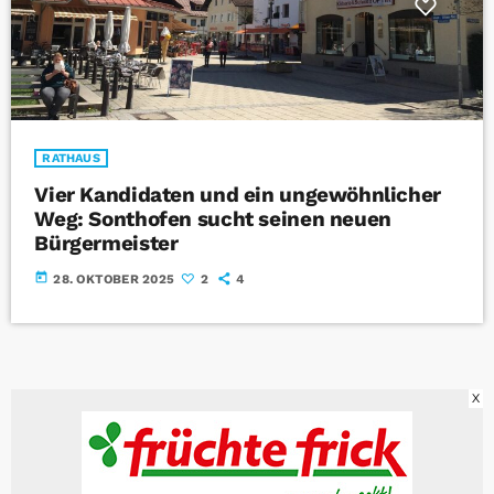
RATHAUS
Vier Kandidaten und ein ungewöhnlicher
Weg: Sonthofen sucht seinen neuen
Bürgermeister
today
28. OKTOBER 2025
2
4
X