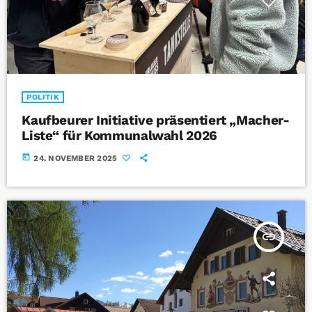
POLITIK
Kaufbeurer Initiative präsentiert „Macher-
Liste“ für Kommunalwahl 2026
today
24. NOVEMBER 2025
insert_link