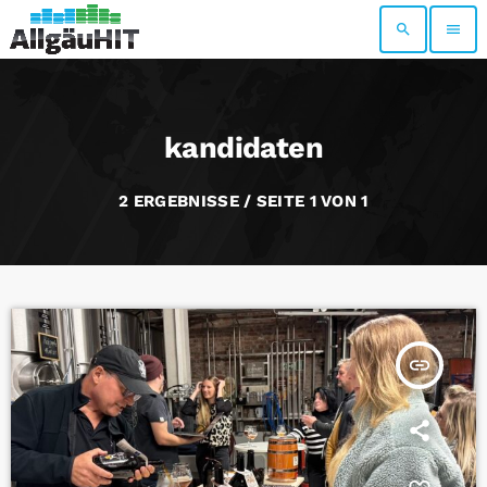
search
menu
kandidaten
2 ERGEBNISSE / SEITE 1 VON 1
insert_link