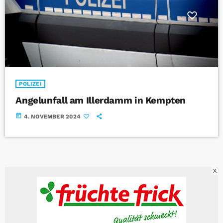
POLIZEI
Angelunfall am Illerdamm in Kempten
today
4. NOVEMBER 2024
X