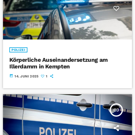
POLIZEI
Körperliche Auseinandersetzung am
Illerdamm in Kempten
today
14. JUNI 2025
1
insert_link