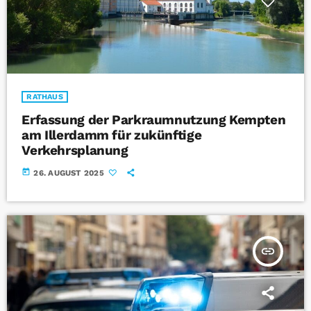
RATHAUS
Erfassung der Parkraumnutzung Kempten
am Illerdamm für zukünftige
Verkehrsplanung
today
26. AUGUST 2025
insert_link