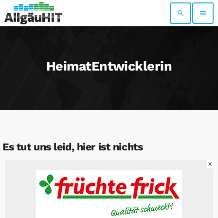
search
menu
HeimatEntwicklerin
Es tut uns leid, hier ist nichts
X