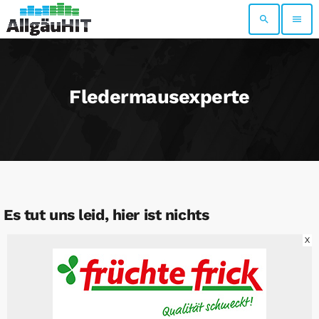
search
menu
Fledermausexperte
Es tut uns leid, hier ist nichts
X