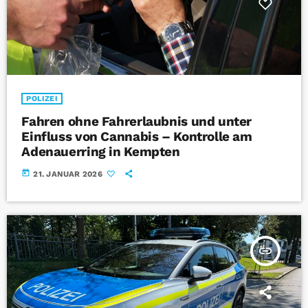
POLIZEI
Fahren ohne Fahrerlaubnis und unter
Einfluss von Cannabis – Kontrolle am
Adenauerring in Kempten
today
21. JANUAR 2026
insert_link