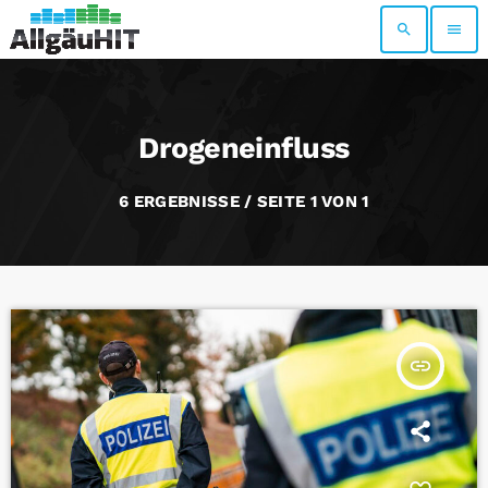
search
menu
Drogeneinfluss
6 ERGEBNISSE / SEITE 1 VON 1
insert_link