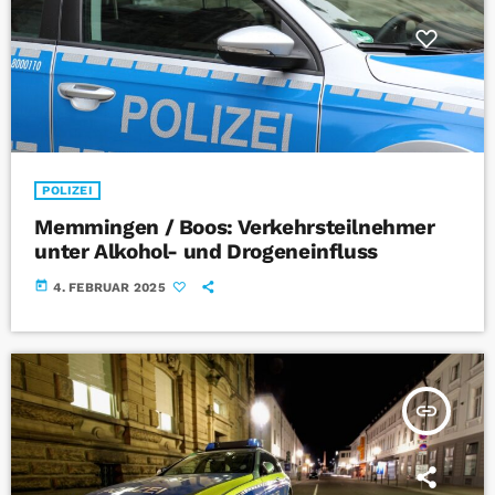
POLIZEI
Memmingen / Boos: Verkehrsteilnehmer
unter Alkohol- und Drogeneinfluss
today
4. FEBRUAR 2025
insert_link