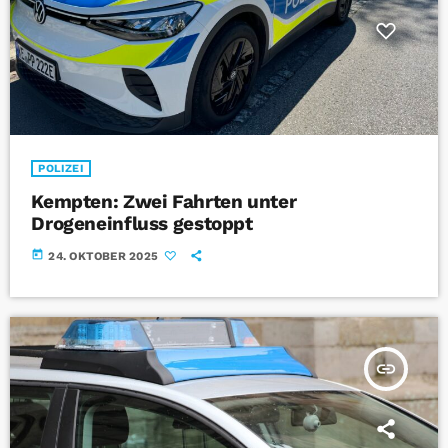
POLIZEI
Kempten: Zwei Fahrten unter
Drogeneinfluss gestoppt
today
24. OKTOBER 2025
insert_link