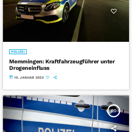
POLIZEI
Memmingen: Kraftfahrzeugführer unter
Drogeneinfluss
today
15. JANUAR 2025
insert_link