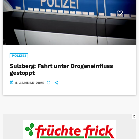
POLIZEI
Sulzberg: Fahrt unter Drogeneinfluss
gestoppt
today
4. JANUAR 2025
X