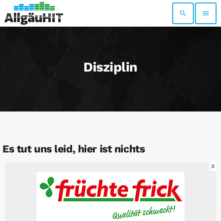
search
menu
Disziplin
Es tut uns leid, hier ist nichts
X