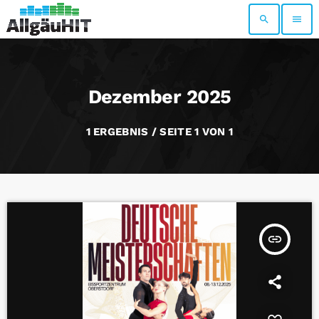
search
menu
Dezember 2025
1 ERGEBNIS / SEITE 1 VON 1
insert_link