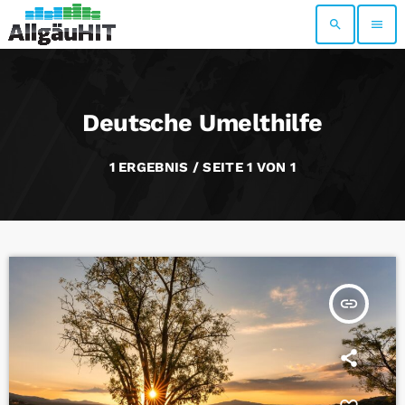
search
menu
Deutsche Umelthilfe
1 ERGEBNIS / SEITE 1 VON 1
insert_link