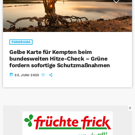
PANORAMA
Gelbe Karte für Kempten beim
bundesweiten Hitze-Check – Grüne
fordern sofortige Schutzmaßnahmen
today
23. JUNI 2025
X