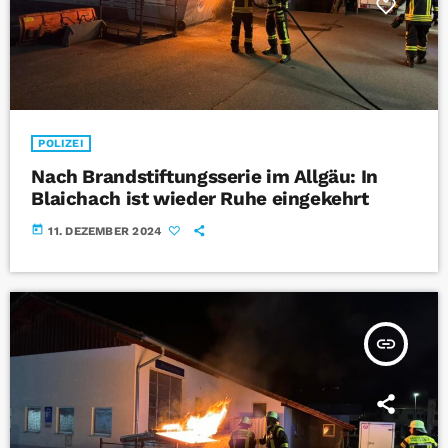
POLIZEI
Nach Brandstiftungsserie im Allgäu: In
Blaichach ist wieder Ruhe eingekehrt
today
11. DEZEMBER 2024
insert_link