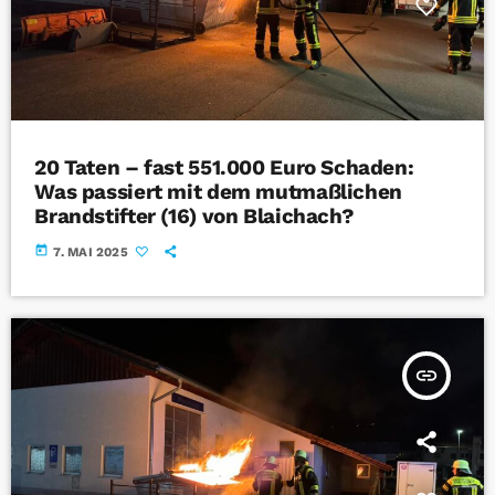
20 Taten – fast 551.000 Euro Schaden:
Was passiert mit dem mutmaßlichen
Brandstifter (16) von Blaichach?
today
7. MAI 2025
insert_link