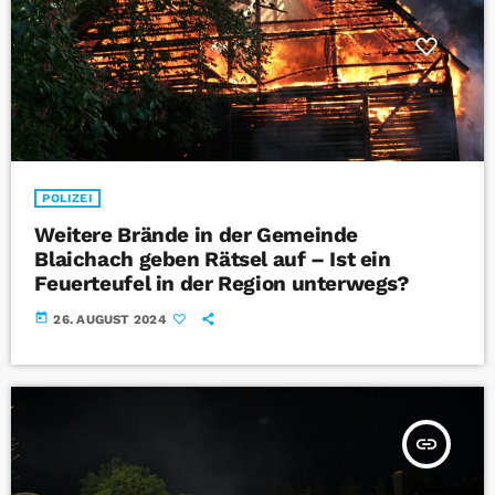
POLIZEI
Weitere Brände in der Gemeinde
Blaichach geben Rätsel auf – Ist ein
Feuerteufel in der Region unterwegs?
today
26. AUGUST 2024
insert_link