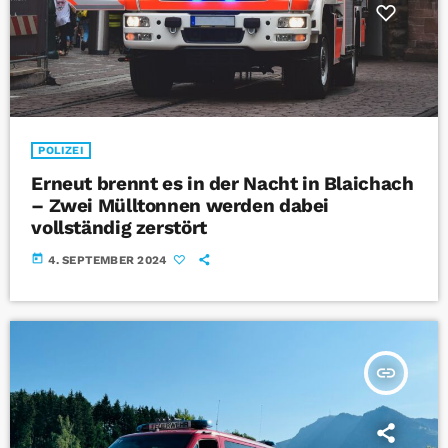
POLIZEI
Erneut brennt es in der Nacht in Blaichach
– Zwei Mülltonnen werden dabei
vollständig zerstört
today
4. SEPTEMBER 2024
insert_link