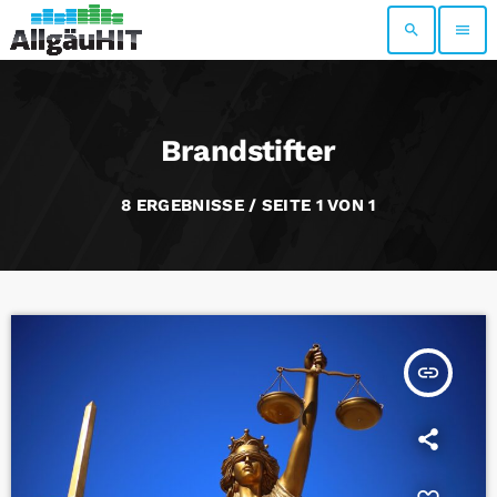
search
menu
Brandstifter
8 ERGEBNISSE / SEITE 1 VON 1
insert_link