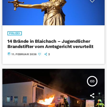
POLIZEI
14 Brände in Blaichach – Jugendlicher
Brandstifter vom Amtsgericht verurteilt
today
11. FEBRUAR 2026
2
insert_link