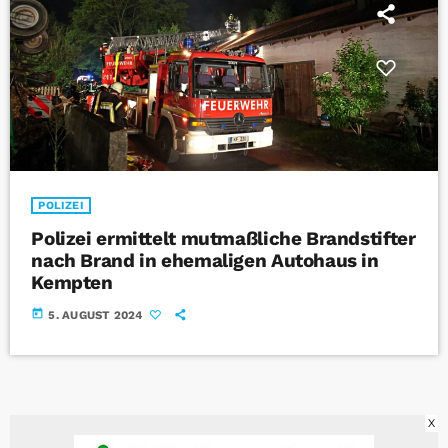
POLIZEI
Polizei ermittelt mutmaßliche Brandstifter
nach Brand in ehemaligen Autohaus in
Kempten
today
5. AUGUST 2024
X