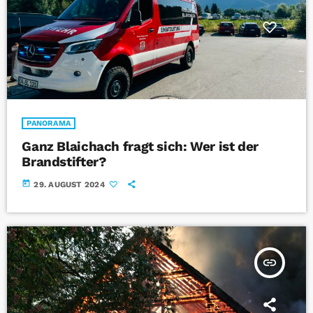
PANORAMA
Ganz Blaichach fragt sich: Wer ist der
Brandstifter?
today
29. AUGUST 2024
insert_link