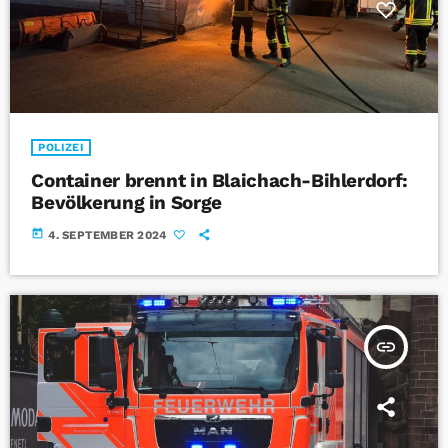
POLIZEI
Container brennt in Blaichach-Bihlerdorf:
Bevölkerung in Sorge
today
4. SEPTEMBER 2024
insert_link