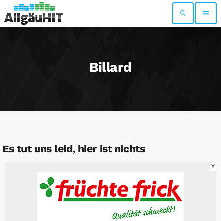
search
menu
Billard
Es tut uns leid, hier ist nichts
X