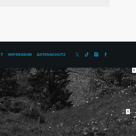
KT
IMPRESSUM
DATENSCHUTZ
X
X