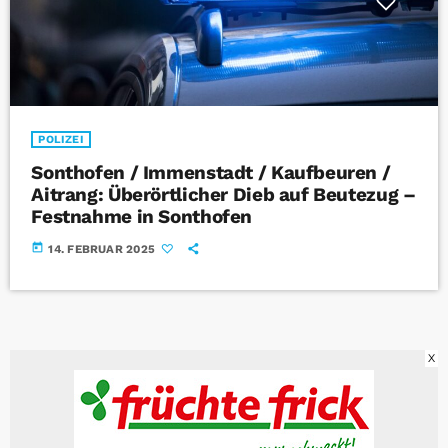
POLIZEI
Sonthofen / Immenstadt / Kaufbeuren /
Aitrang: Überörtlicher Dieb auf Beutezug –
Festnahme in Sonthofen
today
14. FEBRUAR 2025
X