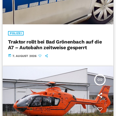
POLIZEI
Traktor rollt bei Bad Grönenbach auf die
A7 – Autobahn zeitweise gesperrt
today
7. AUGUST 2026
insert_link