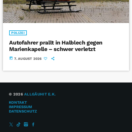
POLIZEI
Autofahrer prallt in Halblech gegen
Marienkapelle – schwer verletzt
today
7. AUGUST 2026
© 2026
ALLGÄUHIT E.K.
KONTAKT
IMPRESSUM
DATENSCHUTZ