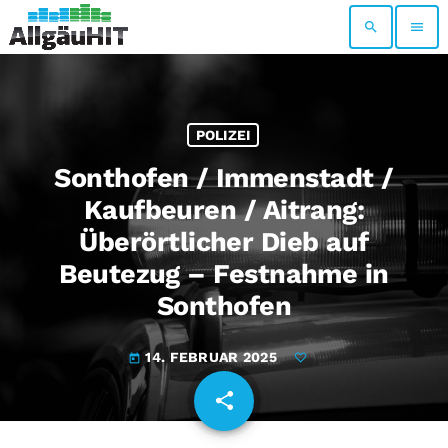
search
menu
POLIZEI
Sonthofen / Immenstadt /
Kaufbeuren / Aitrang:
Überörtlicher Dieb auf
Beutezug – Festnahme in
Sonthofen
14. FEBRUAR 2025
today
share
email