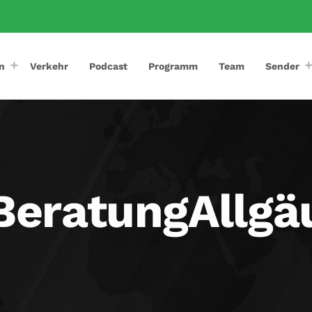
n
Verkehr
Podcast
Programm
Team
Sender
BeratungAllgä