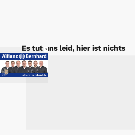
Es tut uns leid, hier ist nichts
X