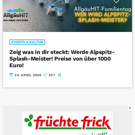
EVENTS & KULTUR
Zeig was in dir steckt: Werde Alpspitz-
Splash-Meister! Preise von über 1000
Euro!
today
24. APRIL 2026
257
X