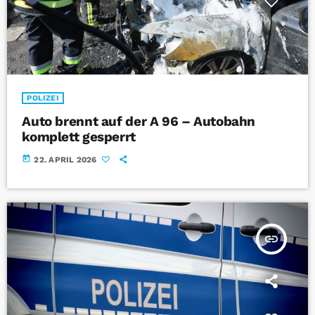
POLIZEI
Auto brennt auf der A 96 – Autobahn
komplett gesperrt
today
22. APRIL 2026
insert_link