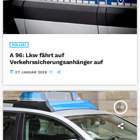
POLIZEI
A 96: Lkw fährt auf
Verkehrssicherungsanhänger auf
today
27. JANUAR 2026
insert_link