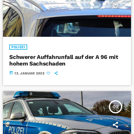
POLIZEI
Schwerer Auffahrunfall auf der A 96 mit
hohem Sachschaden
today
13. JANUAR 2025
insert_link