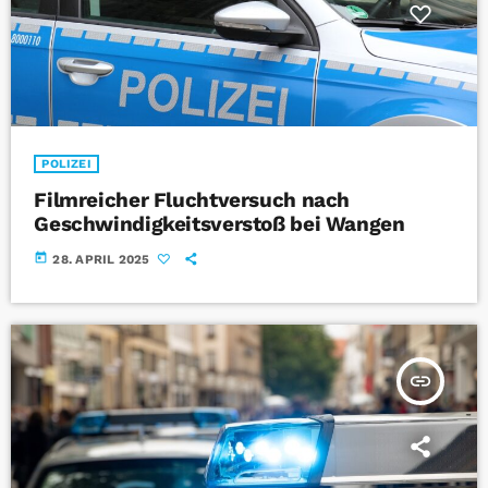
POLIZEI
Filmreicher Fluchtversuch nach
Geschwindigkeitsverstoß bei Wangen
today
28. APRIL 2025
insert_link