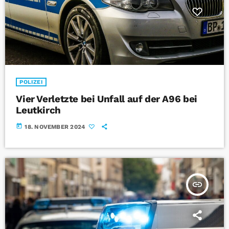
POLIZEI
Vier Verletzte bei Unfall auf der A96 bei
Leutkirch
today
18. NOVEMBER 2024
insert_link