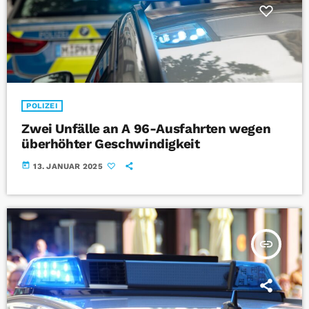
POLIZEI
Zwei Unfälle an A 96-Ausfahrten wegen
überhöhter Geschwindigkeit
today
13. JANUAR 2025
insert_link