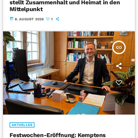
stellt Zusammenhalt und Heimat in den
Mittelpunkt
today
8. AUGUST 2026
1
insert_link
AKTUELLES
Festwochen-Eröffnung: Kemptens