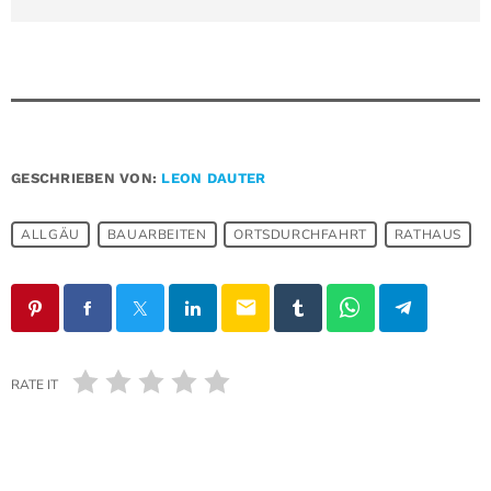
GESCHRIEBEN VON:
LEON DAUTER
ALLGÄU
BAUARBEITEN
ORTSDURCHFAHRT
RATHAUS
email
RATE IT