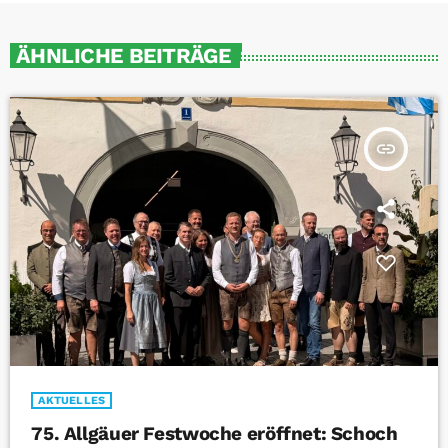
ÄHNLICHE BEITRÄGE
insert_link
AKTUELLES
75. Allgäuer Festwoche eröffnet: Schoch