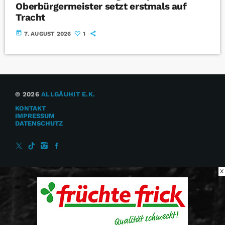
Oberbürgermeister setzt erstmals auf
Tracht
today
7. AUGUST 2026
1
© 2026
ALLGÄUHIT E.K.
KONTAKT
IMPRESSUM
DATENSCHUTZ
X