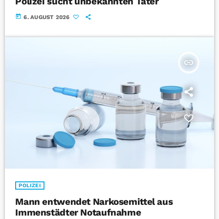
Polizei sucht unbekannten Täter
today
6. AUGUST 2026
insert_link
POLIZEI
Mann entwendet Narkosemittel aus
Immenstädter Notaufnahme