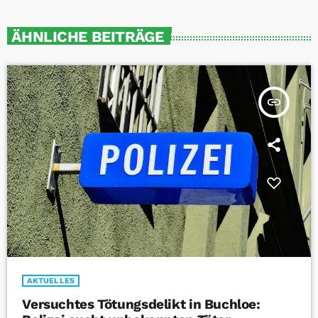
ÄHNLICHE BEITRÄGE
insert_link
AKTUELLES
Versuchtes Tötungsdelikt in Buchloe: