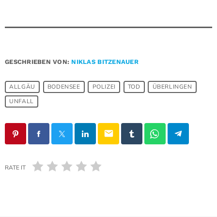
GESCHRIEBEN VON:
NIKLAS BITZENAUER
ALLGÄU
BODENSEE
POLIZEI
TOD
ÜBERLINGEN
UNFALL
email
RATE IT