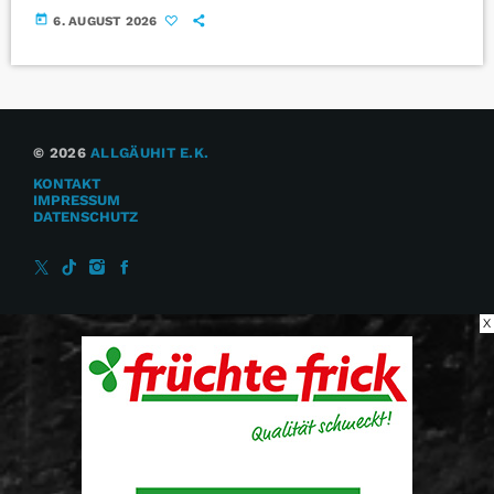
today
6. AUGUST 2026
© 2026
ALLGÄUHIT E.K.
KONTAKT
IMPRESSUM
DATENSCHUTZ
X