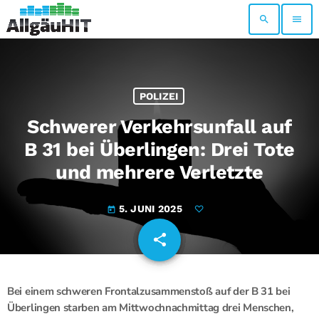
search
menu
POLIZEI
Schwerer Verkehrsunfall auf
B 31 bei Überlingen: Drei Tote
und mehrere Verletzte
5. JUNI 2025
today
share
email
Bei einem schweren Frontalzusammenstoß auf der B 31 bei
Überlingen starben am Mittwochnachmittag drei Menschen,