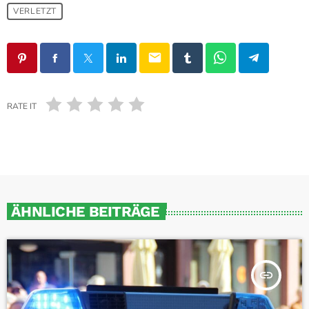
VERLETZT
email
RATE IT
ÄHNLICHE BEITRÄGE
insert_link