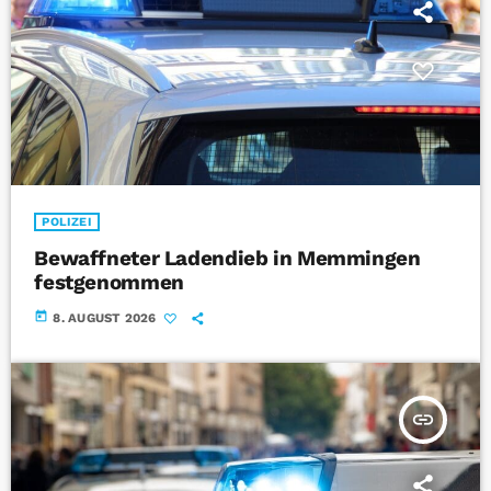
POLIZEI
Bewaffneter Ladendieb in Memmingen
festgenommen
today
8. AUGUST 2026
insert_link