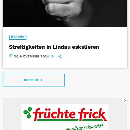
POLIZEI
Streitigkeiten in Lindau eskalieren
today
30. NOVEMBER 2024
navigate_next
WEITER
X