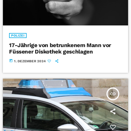
POLIZEI
17-Jährige von betrunkenem Mann vor
Füssener Diskothek geschlagen
today
1. DEZEMBER 2024
insert_link