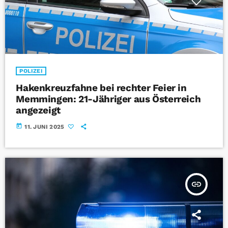
POLIZEI
Hakenkreuzfahne bei rechter Feier in
Memmingen: 21-Jähriger aus Österreich
angezeigt
today
11. JUNI 2025
insert_link