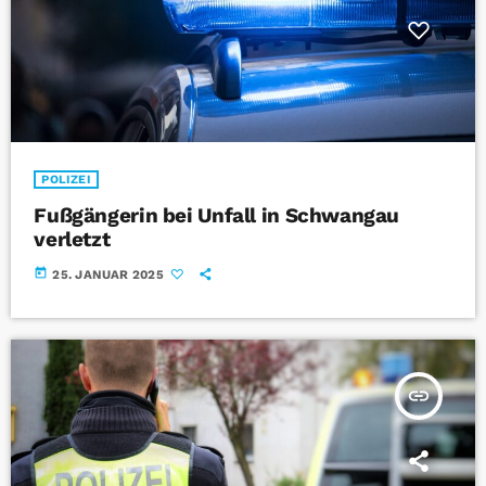
POLIZEI
Fußgängerin bei Unfall in Schwangau
verletzt
today
25. JANUAR 2025
insert_link