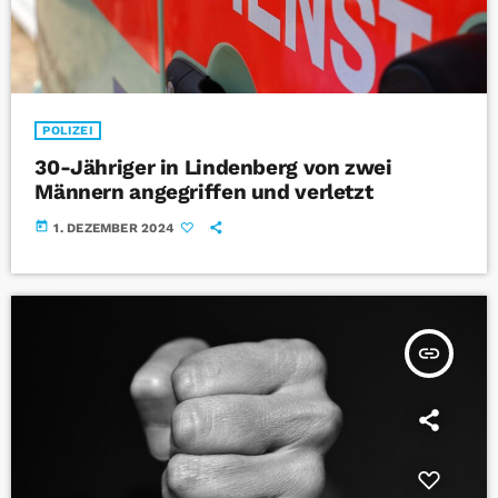
POLIZEI
30-Jähriger in Lindenberg von zwei
Männern angegriffen und verletzt
today
1. DEZEMBER 2024
insert_link