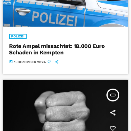
POLIZEI
Rote Ampel missachtet: 18.000 Euro
Schaden in Kempten
today
1. DEZEMBER 2024
insert_link