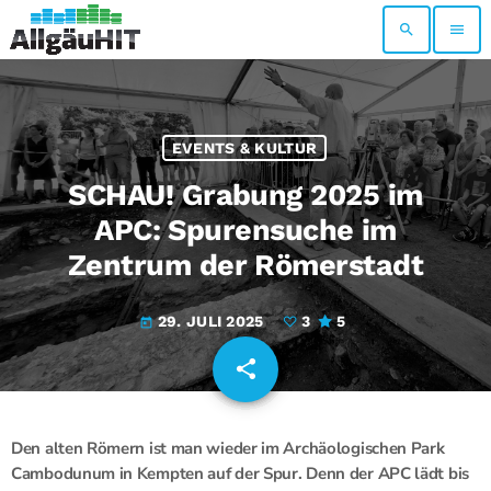
search
menu
EVENTS & KULTUR
SCHAU! Grabung 2025 im
APC: Spurensuche im
Zentrum der Römerstadt
29. JULI 2025
3
5
today
share
email
3
Den alten Römern ist man wieder im Archäologischen Park
Cambodunum in Kempten auf der Spur. Denn der APC lädt bis