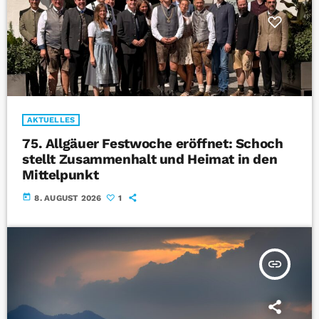
AKTUELLES
75. Allgäuer Festwoche eröffnet: Schoch
stellt Zusammenhalt und Heimat in den
Mittelpunkt
today
8. AUGUST 2026
1
insert_link